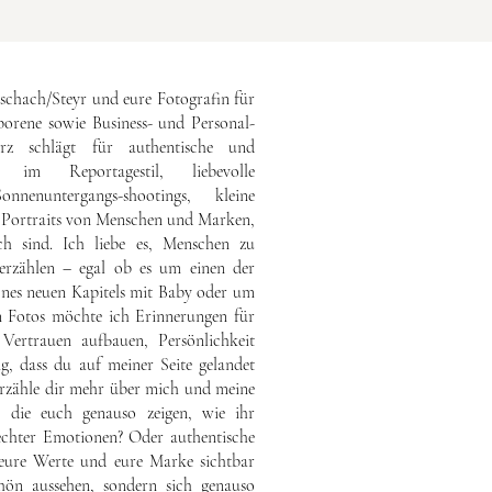
 Aschach/Steyr und eure Fotografin für
borene sowie Business- und Personal-
erz schlägt für authentische und
s im Reportagestil, liebevolle
nnenuntergangs-shootings, kleine
e Portraits von Menschen und Marken,
ich sind. Ich liebe es, Menschen zu
 erzählen – egal ob es um einen der
ines neuen Kapitels mit Baby oder um
n Fotos möchte ich Erinnerungen für
 Vertrauen aufbauen, Persönlichkeit
ig, dass du auf meiner Seite gelandet
 erzähle dir mehr über mich und meine
, die euch genauso zeigen, wie ihr
 echter Emotionen? Oder authentische
, eure Werte und eure Marke sichtbar
ön aussehen, sondern sich genauso