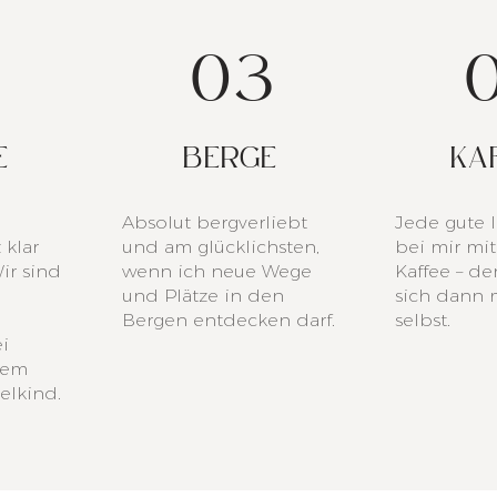
03
E
BERGE
KA
Absolut bergverliebt
Jede gute I
 klar
und am glücklichsten,
bei mir mit
ir sind
wenn ich neue Wege
Kaffee – de
und Plätze in den
sich dann 
Bergen entdecken darf.
selbst.
i
nem
elkind.