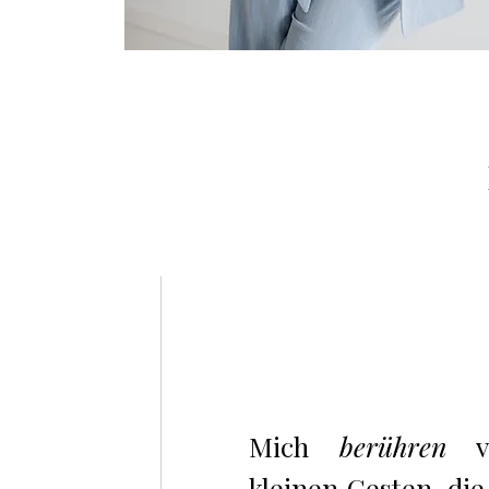
Mich
berühren
vo
kleinen Gesten, di