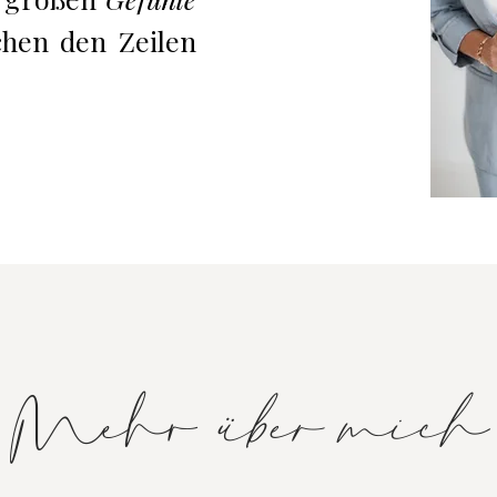
chen den Zeilen
Mehr
über mich