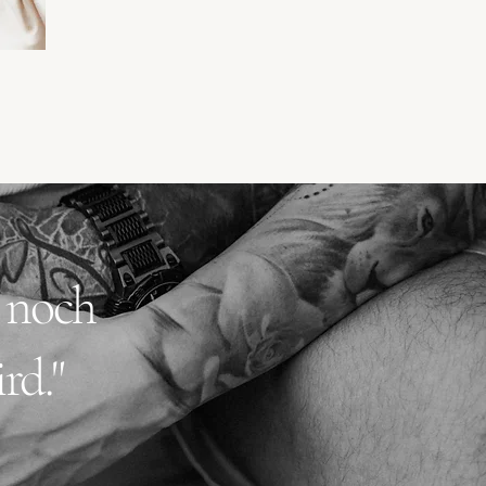
s noch
rd."