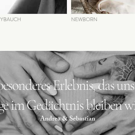
BYBAUCH
NEWBORN
besonderes Erlebnis, das un
ge im Gedächtnis bleiben wi
Andrea & Sebastian