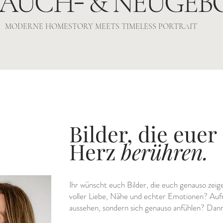
-
BAUCH
& NEUGEB
MODERNE HOMESTORY MEETS TIMELESS PORTRAIT​
Bilder, die euer
Herz
berühren.
Ihr wünscht euch Bilder, die euch genauso zeigen
voller Liebe, Nähe und echter Emotionen? Auf
aussehen, sondern sich genauso anfühlen? Dann s