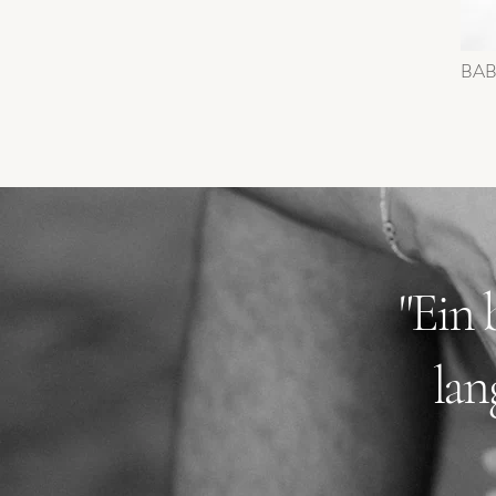
BA
"Ein 
lan